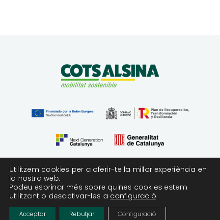
Utilitzem cookies per a oferir-te la millor experiència en
la nostra web.
Podeu esbrinar més sobre quines cookies estem
©2026 |
Avís legal
|
Política de privacitat
|
Política de cookies
utilitzant o desactivar-les a
configuració
.
Acceptar
Rebutjar
Configuració