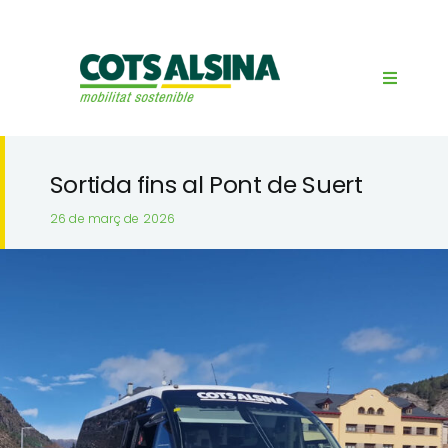
Skip
to
content
Toggle
Navigat
Cots Alsina
Sortida fins al Pont de Suert
Serveis
26 de març de 2026
Horaris Servei Regular
Notícies
Contacte